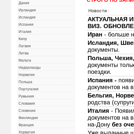
СТРОГО ПО ЗАПИ
Дания
Ирландия
Исландия
Испания
Италия
Кипр
Латвия
Литва
Мальта
Нидерланды
Норвегия
Польша
Португалия
Румыния
Словакия
Словения
Финляндия
Франция
Хорватия