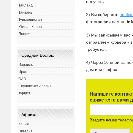
получить.
Таиланд
Тайвань
2) Вы собираете
необх
Туркменистан
фотографии нам на
in
Южная Корея
Япония
3) Мы записываем вас 
отправляем курьера к 
требуется.
Средний Восток:
4) Через 10 дней вы по
Израиль
дом или в офис.
Иран
ОАЭ
Саудовская Аравия
Турция
Напишите контак
свяжется с вами д
Африка:
Введите номер телефо
Кения
Нигерия