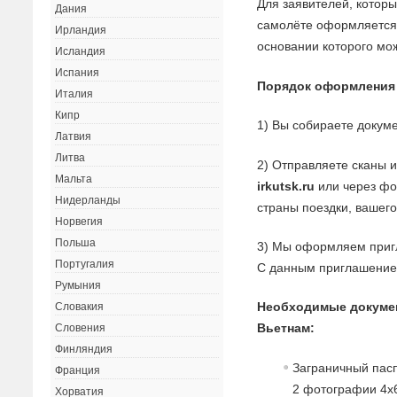
Для заявителей, котор
Дания
самолёте оформляется р
Ирландия
основании которого мож
Исландия
Испания
Порядок оформления
Италия
Кипр
1) Вы собираете докуме
Латвия
Литва
2) Отправляете сканы 
Мальта
irkutsk.ru
или через фор
Нидерланды
страны поездки, вашего
Норвегия
Польша
3) Мы оформляем пригл
Португалия
С данным приглашением
Румыния
Необходимые докуме
Словакия
Вьетнам:
Словения
Финляндия
Заграничный пасп
Франция
2 фотографии 4х6
Хорватия