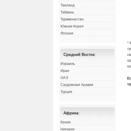
Таиланд
Тайвань
Туркменистан
Южная Корея
Япония
* 
тр
Средний Восток:
св
ор
Израиль
н
Иран
ОАЭ
Е
т
Саудовская Аравия
Турция
Африка:
Кения
Нигерия