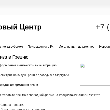
+7 
овый Центр
ание за рубежом
Приглашения в РФ
Легализация документов
Новост
иза в Грецию
формление шенгенской визы в Грецию.
ометрия на визу в Грецию проводится в Иркутске.
орядок оформления визы:
 Отправьте письмо в свободной форме на
info@visa-irkutsk.ru
. Укажите:
 Страна поездки;
 Предполагаемые даты поездки;