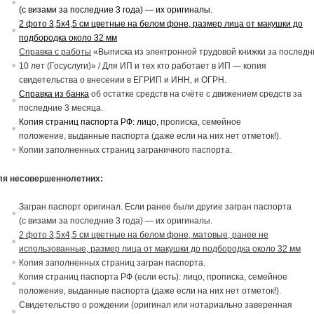
(с
в
изами за последние 3 года) — их ориги
на
лы.
2 фото 3,5х4,5 см цветные на белом фоне, размер лица от макушки до
подбородка около 32 мм
Справка с работы
«Выписка из электронной трудовой книжки за последн
10 лет (Госуслуги)» / Для ИП и тех кто работает в ИП — копия
свидетельства о внесении в ЕГРИП и ИНН, и ОГРН.
Справка из банка
об остатке средств на счёте с движением средств за
последние 3 месяца.
Копия страниц паспорта РФ: лицо,
прописка, семейное
положение,
в
ыданные паспорта (даже если на них нет отметок!).
Копии заполненных страниц заграничного паспорта.
ля несовершеннолетних:
Загран паспорт ориги
на
л. Если ранее были другие загран паспорта
(с
в
изами за последние 3 года) — их ориги
на
лы.
2 фото 3,5х4,5 см цветные на белом фоне, матовые, ранее не
использованные, размер лица от макушки до подбородка около 32 мм
Копия заполненных страниц загран паспорта.
Копия страниц паспорта РФ (если есть): лицо, прописка, семейное
положение,
в
ыданные паспорта (даже если на них нет отметок!).
Св
идетельст
в
о о рождении (оригинал или нотариально заверенная