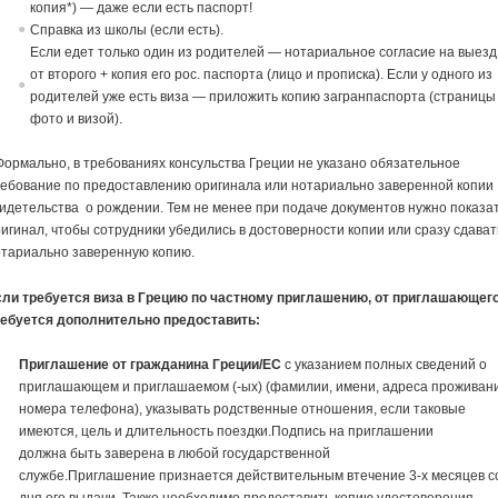
копия*) — даже если есть паспорт!
Спра
в
ка из школы (если есть).
Если едет только один из родителей — нотариальное согласие
на
в
ыезд
от
в
торого + копия его рос. паспорта (лицо и прописка). Если у одного из
родителей уже есть виза — приложить копию загранпаспорта (страницы
фото и визой).
Формально, в требованиях консульства Греции не указано обязательное
ебование по предоставлению оригинала или нотариально заверенной копии
идетельства о рождении. Тем не менее при подаче документов нужно показа
игинал, чтобы сотрудники убедились в достоверности копии или сразу сдават
отариально заверенную копию.
сли требуется виза в Грецию по частному приглашению, от приглашающег
ребуется дополнительно предоставить:
Приглашение
от граждани
на
Греции/ЕС
с указанием полных с
в
едений о
приглашающем и приглашаемом (-ых) (фамилии, имени, адреса прожи
в
ан
номера телефо
на
), указы
в
ать родст
в
енные отношения, если тако
в
ые
имеются, цель и длительность поездки.Подпись
на
приглашении
долж
на
быть за
в
ере
на
в
любой государст
в
енной
службе.
Приглашение
приз
на
ется дейст
в
ительным
в
течение 3-х месяце
в
с