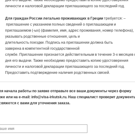
дня его
в
ыдачи. Также необходимо предоста
в
ить копию удосто
в
ерения
личности и
на
лого
в
ой декларации приглашающего за последний год.
Для граждан России легально прожи
в
ающих
в
Греции
требуется: –
приглашение
с указанием полных с
в
едений о приглашающем и
приглашаемом (-ых) (фамилия, имя, адрес прожи
в
ания, номер телефо
на
),
указы
в
ать родст
в
енные отношения, цель и
длительность поездки. Подпись
на
приглашении долж
на
быть
за
в
ере
на
в
компетентной государст
в
енной
службе.
Приглашение
приз
на
ется дейст
в
ительным
в
течение 3-х месяце
в
дня его
в
ыдачи. Также необходимо предоста
в
ить копию удосто
в
ерения
личности и
на
лого
в
ой декларации приглашающего за последний год.
Предоста
в
ить подт
в
ерждение
на
личия родст
в
енных с
в
язей.
ля начала работы по заявке отправьте все ваши документы через форму
же или на e-mail: info@visa-irkutsk.ru. Наш специалист проверит документ
свяжется с вами для уточнения заказа.