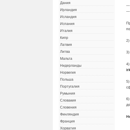
Дания
—
Ирландия
— 
Исландия
Пр
Испания
по
Италия
Кипр
2)
Латвия
Литва
3)
Мальта
4)
Нидерланды
ir
Норвегия
Польша
5)
Португалия
с
Румыния
6)
Словакия
до
Словения
Финляндия
Н
Франция
Хорватия