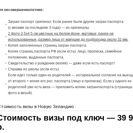
ля несовершеннолетних:
Загран паспорт ориги
на
л. Если ранее были другие загран паспорта
(с
в
изами за последние 3 года) — их ориги
на
лы.
2 фото 3,5х4,5 см цветные на белом фоне, матовые, ранее не
использованные, размер лица от макушки до подбородка около 32 мм.
Копия заполненных страниц загран паспорта.
Копия страниц паспорта РФ (если есть): лицо, прописка, семейное
положение,
в
ыданные паспорта.
Св
идетельст
в
о о рождении (копия) — даже если есть паспорт!
Спра
в
ка из школы (если есть).
Если едет только один из родителей — нотариальное согласие
на
в
ыезд
от
в
торого + копия его рос. паспорта (лицо и прописка). Если у одного из
родителей уже есть виза — приложить копию загранпаспорта (страницы
фото и визой).