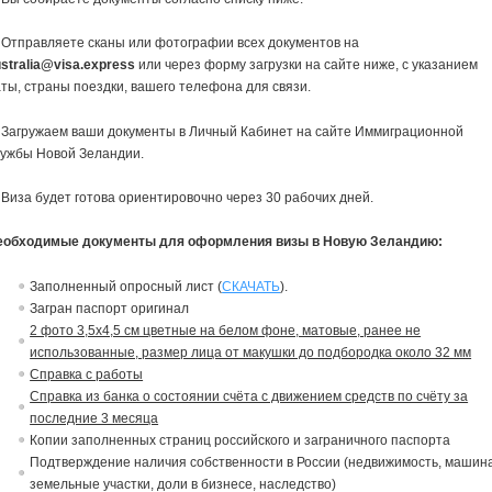
 Отправляете сканы или фотографии всех документов на
stralia@visa.express
или через форму загрузки на сайте ниже, с указанием
ты, страны поездки, вашего телефона для связи.
 Загружаем ваши документы в Личный Кабинет на сайте Иммиграционной
лужбы Новой Зеландии.
 Виза будет готова ориентировочно через 30 рабочих дней.
еобходимые документы для оформления визы в Новую Зеландию:
Заполненный опросный лист (
СКАЧАТЬ
).
Загран паспорт оригинал
2 фото 3,5х4,5 см цветные на белом фоне, матовые, ранее не
использованные, размер лица от макушки до подбородка около 32 мм
Справка с работы
Справка из банка о состоянии счёта c движением средств по счёту за
последние 3 месяца
Копии заполненных страниц российского и заграничного паспорта
Подтверждение наличия собственности в России (недвижимость, машина
земельные участки, доли в бизнесе, наследство)