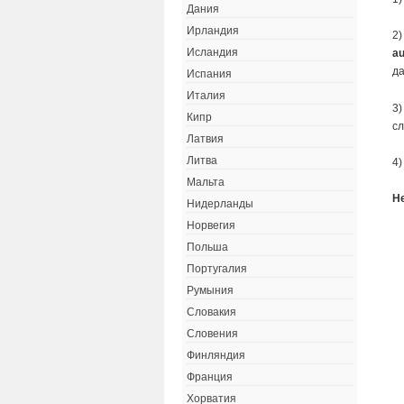
Дания
Ирландия
2)
Исландия
au
да
Испания
Италия
3)
Кипр
с
Латвия
Литва
4)
Мальта
Н
Нидерланды
Норвегия
Польша
Португалия
Румыния
Словакия
Словения
Финляндия
Франция
Хорватия