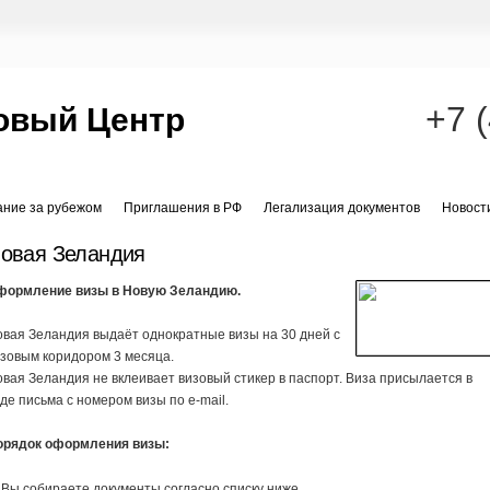
+7 
овый Центр
ание за рубежом
Приглашения в РФ
Легализация документов
Новост
овая Зеландия
формление визы в Новую Зеландию.
вая Зеландия выдаёт однократные визы на 30 дней с
зовым коридором 3 месяца.
вая Зеландия не вклеивает визовый стикер в паспорт. Виза присылается в
де письма с номером визы по e-mail.
орядок оформления визы:
 Вы собираете документы согласно списку ниже.