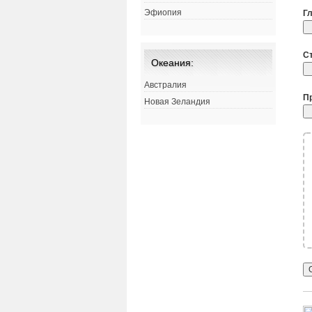
Эфиопия
Г
С
Океания:
Австралия
П
Новая Зеландия