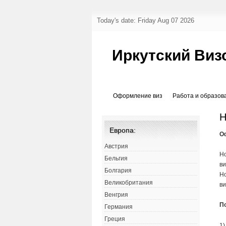
Today's date: Friday Aug 07 2026
Иркутский Виз
Оформление виз
Работа и образов
Н
Европа:
О
Австрия
Но
Бельгия
ви
Болгария
Но
Великобритания
ви
Венгрия
П
Германия
Греция
1)