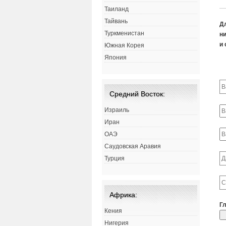
Таиланд
Тайвань
Д
Туркменистан
ни
и 
Южная Корея
Япония
Средний Восток:
Израиль
Иран
ОАЭ
Саудовская Аравия
Турция
Африка:
Г
Кения
Нигерия