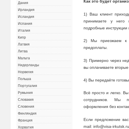
Как это будет органи
Дания
Ирландия
1) Ваш клиент приход
Исландия
принимаете у него
Испания
подробные инструкции 
Италия
Кипр
2) Мы приезжаем к
Латвия
предоплаты.
Литва
Мальта
3) Примерно через не
Нидерланды
вы оплачиваете вторые
Норвегия
Польша
4) Вы передаёте готов
Португалия
Всё просто и легко. Вы
Румыния
сотрудников. Мы п
Словакия
оформления без контак
Словения
Финляндия
Если предложение вас
Франция
mail: info@visa-irkutsk.r
Хорватия