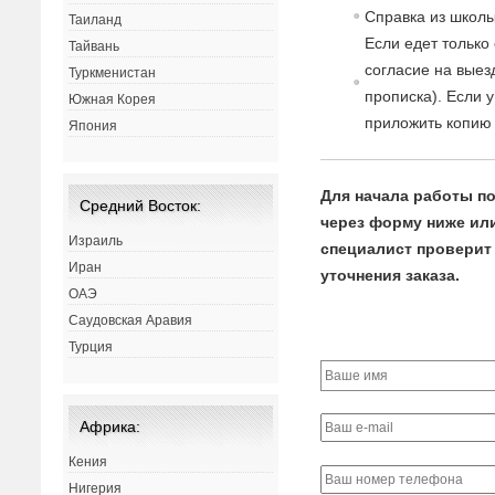
Спра
в
ка из школы
Таиланд
Если едет только
Тайвань
согласие
на
в
ыез
Туркменистан
прописка). Если 
Южная Корея
приложить копию 
Япония
Для начала работы по
Средний Восток:
через форму ниже или 
Израиль
специалист проверит 
Иран
уточнения заказа.
ОАЭ
Саудовская Аравия
Турция
Африка:
Кения
Нигерия