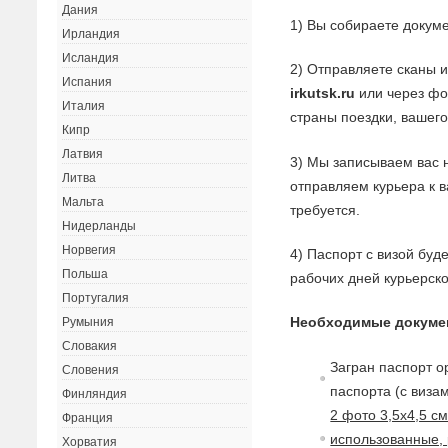
Дания
1) Вы собираете докуме
Ирландия
Исландия
2) Отправляете сканы 
Испания
irkutsk.ru
или через фор
Италия
страны поездки, вашего
Кипр
Латвия
3) Мы записываем вас 
Литва
отправляем курьера к 
Мальта
требуется.
Нидерланды
Норвегия
4) Паспорт с визой буд
Польша
рабочих дней курьерск
Португалия
Необходимые докуме
Румыния
Словакия
Загран паспорт о
Словения
паспорта (с
в
изам
Финляндия
2 фото 3,5х4,5 с
Франция
использованные, 
Хорватия