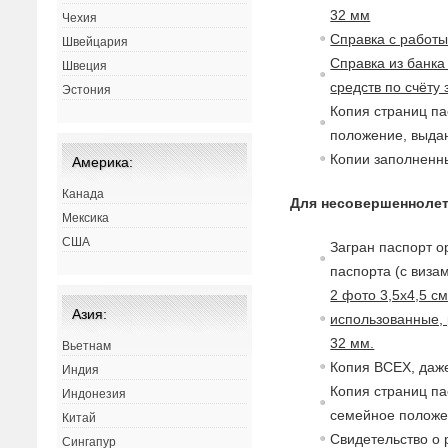
32 мм
Чехия
Справка с работ
Швейцария
Справка из банка
Швеция
средств по счёту
Эстония
Копия страниц па
положение,
в
ыдан
Копии заполненны
Америка:
Канада
Для несовершеннолет
Мексика
США
Загран паспорт о
паспорта (с
в
изам
2 фото 3,5х4,5 с
Азия:
использованные, 
32 мм.
Вьетнам
Копия ВСЕХ, даже
Индия
Копия страниц па
Индонезия
семейное полож
Китай
Св
идетельст
в
о о
Сингапур