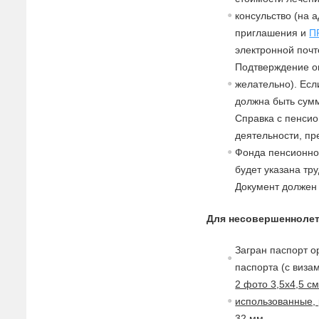
консульство (на 
приглашения и
П
электронной почт
Подтверждение о
желательно). Есл
должна быть сумм
Справка с пенсио
деятельности, п
Фонда пенсионног
будет указана тр
Документ должен
Для несовершеннолет
Загран паспорт о
паспорта (с
в
изам
2 фото 3,5х4,5 с
использованные, 
32 мм.