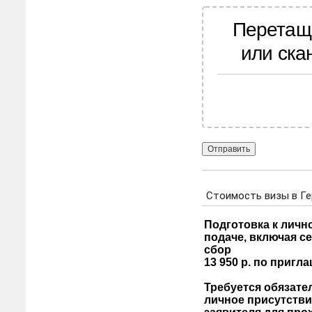
Перетащ
или ска