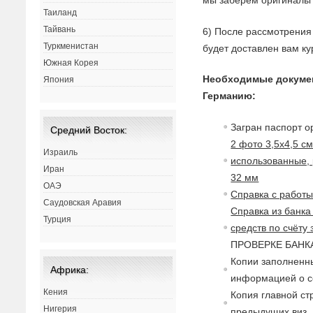
мы заберём оригиналы 
Таиланд
Тайвань
6) После рассмотрения 
Туркменистан
будет доставлен вам ку
Южная Корея
Необходимые докуме
Япония
Германию:
Загран паспорт о
Средний Восток:
2 фото 3,5х4,5 с
Израиль
использованные, 
Иран
32 мм
ОАЭ
Справка с работ
Саудовская Аравия
Справка из банка
Турция
средств по счёту
ПРОВЕРКЕ БАНКА,
Копии заполненны
Африка:
информацией о с
Кения
Копия главной ст
Нигерия
предыдущих виз