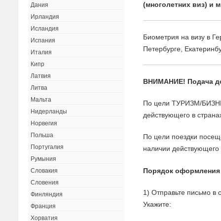
(многолетних виз) и 
Дания
Ирландия
Исландия
Биометрия на визу в Г
Испания
Петербурге, Екатеринб
Италия
Кипр
Латвия
ВНИМАНИЕ! Подача 
Литва
Мальта
По цели ТУРИЗМ/БИЗНЕ
Нидерланды
действующего в страна
Норвегия
Польша
По цели поездки пос
Португалия
наличии действующего
Румыния
Порядок оформления
Словакия
Словения
1) Отправьте письмо в
Финляндия
Укажите:
Франция
Хорватия