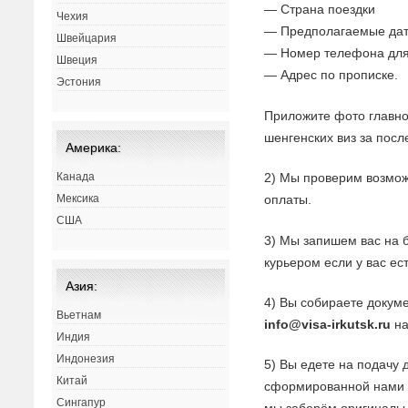
— Страна поездки
Чехия
— Предполагаемые дат
Швейцария
— Номер телефона для
Швеция
— Адрес по прописке.
Эстония
Приложите фото главно
шенгенских виз за посл
Америка:
2) Мы проверим возмож
Канада
оплаты.
Мексика
США
3) Мы запишем вас на 
курьером если у вас ес
Азия:
4) Вы собираете докуме
Вьетнам
info@visa-irkutsk.ru
на
Индия
Индонезия
5) Вы едете на подачу 
Китай
сформированной нами з
Сингапур