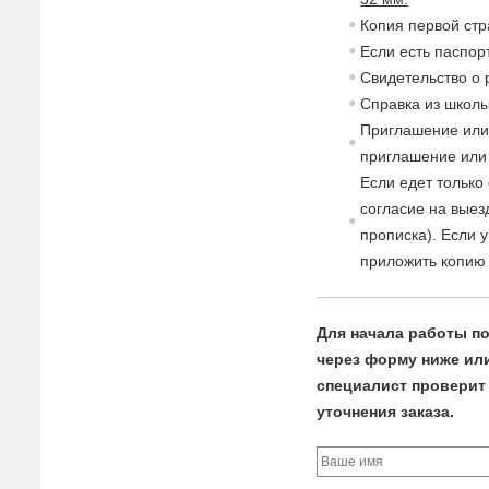
Копия пер
в
ой стр
Если есть паспор
Св
идетельст
в
о о
Спра
в
ка из школы
Приглашение или
приглашение или 
Если едет только
согласие
на
в
ыез
прописка). Если 
приложить копию 
Для начала работы по
через форму ниже или 
специалист проверит 
уточнения заказа.